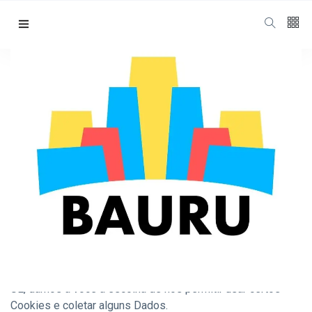
Política de Cookies
Home
Política De Cookies
Consentimento de cookies da
UE
Para usar este site, estamos usando Cookies e coletando
alguns Dados. Para estar em conformidade com o GDPR da
UE, damos a você a escolha de nos permitir usar certos
Cookies e coletar alguns Dados.