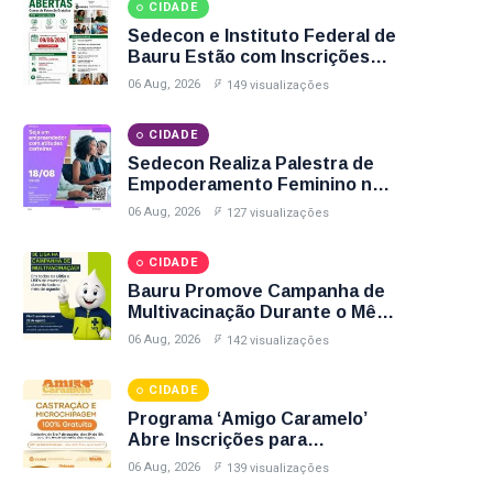
CIDADE
Sedecon e Instituto Federal de
Bauru Estão com Inscrições
Abertas para Cursos Gratuitos
06 Aug, 2026
149 visualizações
de Informática e Espanhol;
Veja Como Participar
CIDADE
Sedecon Realiza Palestra de
Empoderamento Feminino no
Agosto Lilás com Inscrições
06 Aug, 2026
127 visualizações
Até Sexta-Feira (7); Garanta
Sua Vaga
CIDADE
Bauru Promove Campanha de
Multivacinação Durante o Mês
de Agosto; Veja Postos,
06 Aug, 2026
142 visualizações
Horários e Vacinas Disponíveis
CIDADE
Programa ‘Amigo Caramelo’
Abre Inscrições para
Castração Gratuita de Animais
06 Aug, 2026
139 visualizações
no Parque Santa Edwirges em