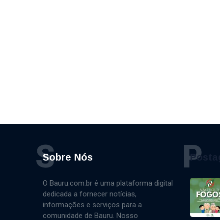
S
P
Sobre Nós
Posta
O Bauru.com.br é uma plataforma digital
dedicada a fornecer notícias,
informações e serviços para a
comunidade de Bauru. Nosso