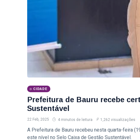
2026
exclusivo
sobre milhas e
T
acúmulo de
Tags
pontos
Sedecon Bauru
Prefeitura De Bauru
Vagas De Emprego Bauru
Emprega Bauru
CIDADE
Empregos Bauru
Prefeitura de Bauru recebe cer
Bauru
Sustentável
Secretaria De Cultura Bauru
22 Feb, 2025
4 minutos de leitura
1,262 visualizações
A Prefeitura de Bauru recebeu nesta quarta-feira (19)
Cit Bauru
este nível no Selo Caixa de Gestão Sustentável.