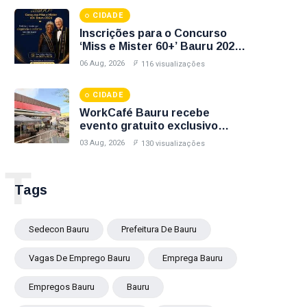
Bauru; Veja Como Participar
CIDADE
Inscrições para o Concurso
‘Miss e Mister 60+’ Bauru 2026
Encerram Nesta Sexta-Feira
06 Aug, 2026
116 visualizações
(7); Veja Como Participar
CIDADE
WorkCafé Bauru recebe
evento gratuito exclusivo
sobre milhas e acúmulo de
03 Aug, 2026
130 visualizações
pontos
T
Tags
Sedecon Bauru
Prefeitura De Bauru
Vagas De Emprego Bauru
Emprega Bauru
Empregos Bauru
Bauru