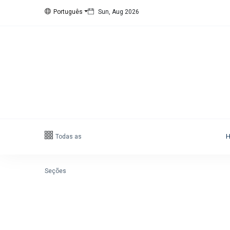
Português
Sun, Aug 2026
Siga nos
15
K
1000
678
1.4
K
Categorias
Todas as
Cidade
(425)
Diversos
(203)
Seções
Eventos
(128)
Empresas
(60)
Empregos
(56)