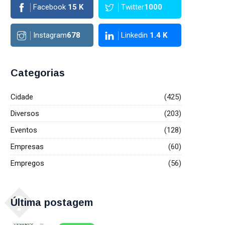
Facebook
15
K
Twitter
1000
Instagram
678
Linkedin
1.4
K
Categorias
Cidade
(425)
Diversos
(203)
Eventos
(128)
Empresas
(60)
Empregos
(56)
�
Última postagem