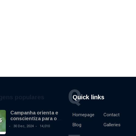
Q
gens populares
Quick links
Campanha orienta e
Homepage
Contact
conscientiza para o
uso de fogos de
Blog
Galleries
30 Dec, 2024
14,010
artifício sem
estampido no final de