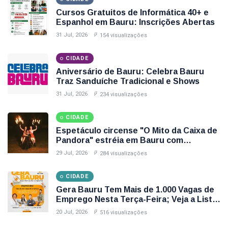
Cursos Gratuitos de Informática 40+ e
Espanhol em Bauru: Inscrições Abertas
31 Jul, 2026
154 visualizações
CIDADE
Aniversário de Bauru: Celebra Bauru
Traz Sanduíche Tradicional e Shows
31 Jul, 2026
234 visualizações
CIDADE
Espetáculo circense "O Mito da Caixa de
Pandora" estréia em Bauru com
apresentações gratuitas
29 Jul, 2026
284 visualizações
CIDADE
Gera Bauru Tem Mais de 1.000 Vagas de
Emprego Nesta Terça-Feira; Veja a Lista
Completa
20 Jul, 2026
516 visualizações