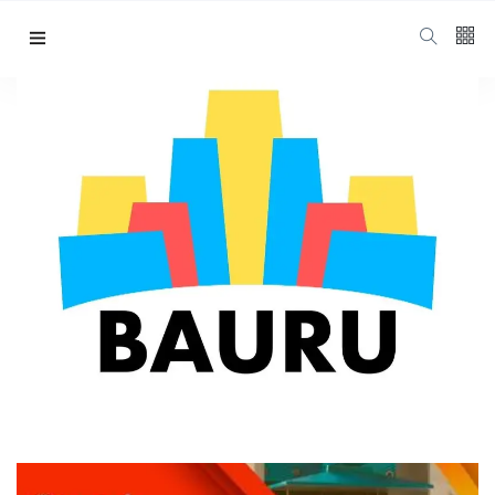
Siga nos
15
K
curso impressao 3d
1000
bauru
Home
Curso Impressao 3d Bauru
678
1.4
K
Categorias
Cidade
(420)
Diversos
(202)