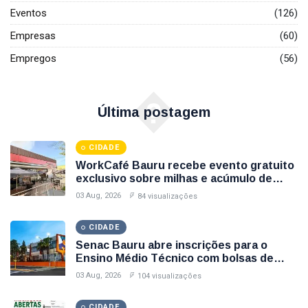
Eventos
(126)
Empresas
(60)
Empregos
(56)
�
Última postagem
CIDADE
WorkCafé Bauru recebe evento gratuito
exclusivo sobre milhas e acúmulo de
pontos
03 Aug, 2026
84 visualizações
CIDADE
Senac Bauru abre inscrições para o
Ensino Médio Técnico com bolsas de
estudo integrais
03 Aug, 2026
104 visualizações
CIDADE