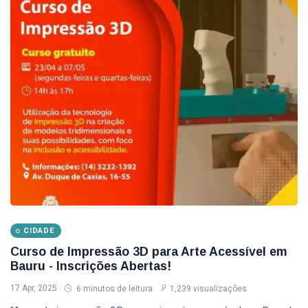
Eventos
(126)
Empresas
(60)
Empregos
(56)
�
Última
postagem
CIDADE
WorkCafé
Bauru recebe
evento
03
84
gratuito
Aug,
visualizações
CIDADE
2026
exclusivo
Curso de Impressão 3D para Arte Acessível em
sobre milhas e
Bauru - Inscrições Abertas!
CIDADE
acúmulo de
pontos
Senac Bauru
17 Apr, 2025
6 minutos de leitura
1,239 visualizações
abre