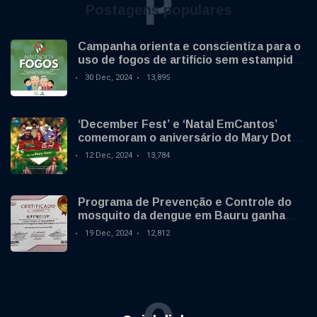
P
Postagens populares
Campanha orienta e conscientiza para o
uso de fogos de artifício sem estampido
no final de ano
30 Dec, 2024
13,895
‘December Fest’ e ‘Natal EmCantos’
comemoram o aniversário do Mary Dota
neste sábado
12 Dec, 2024
13,784
Programa de Prevenção e Controle do
mosquito da dengue em Bauru ganha
destaque nacional
19 Dec, 2024
12,812