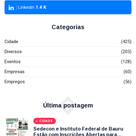
Como
2026
Linkedin
1.4
K
Participar
CIDADE
Encerram
Nesta Sexta-
WorkCafé
Feira (7); Veja
Bauru recebe
Categorias
Como
evento
03
87
Participar
gratuito
Aug,
visualizações
2026
exclusivo
Cidade
(425)
sobre milhas e
T
Diversos
(203)
acúmulo de
Tags
pontos
Eventos
(128)
Empresas
(60)
Sedecon Bauru
Empregos
(56)
Prefeitura De Bauru
�
Vagas De Emprego Bauru
Última postagem
Emprega Bauru
CIDADE
Empregos Bauru
Sedecon e Instituto Federal de Bauru
Estão com Inscrições Abertas para