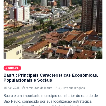
Eventos
(128)
Empresas
(60)
Empregos
(56)
�
Última
postagem
CIDADE
Sedecon e
CIDADE
Instituto
Federal de
Bauru: Principais Características Econômicas,
06
67
Bauru Estão
Aug,
visualizações
Populacionais e Sociais
2026
com
15 Apr, 2025
Inscrições
9 minutos de leitura
5,012 visualizações
CIDADE
Abertas para
Bauru é um importante município do interior do estado de
Cursos
Sedecon Realiza
São Paulo, conhecido por sua localização estratégica,
Gratuitos de
Palestra de