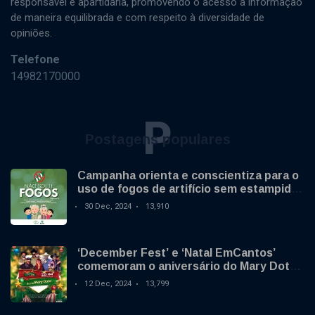
responsável e apartidária, promovendo o acesso à informação
de maneira equilibrada e com respeito à diversidade de
opiniões.
Telefone
14982170000
P
Postagens populares
Campanha orienta e conscientiza para o
uso de fogos de artifício sem estampido
no final de ano
30 Dec, 2024
13,910
‘December Fest’ e ‘Natal EmCantos’
comemoram o aniversário do Mary Dota
neste sábado
12 Dec, 2024
13,799