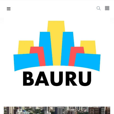
Siga nos
15
K
Indústrias em Bauru
1000
Home
Indústrias Em Bauru
678
1.4
K
Categorias
Cidade
(425)
Diversos
(203)