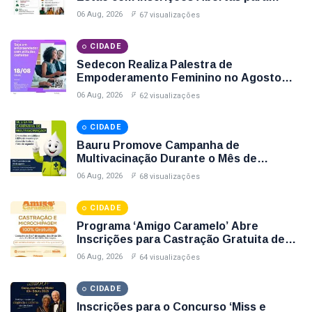
Bauru
Cursos Gratuitos de Informática e
06 Aug, 2026
67 visualizações
Espanhol; Veja Como Participar
Secretaria De Cultura Bauru
CIDADE
Sedecon Realiza Palestra de
Cit Bauru
Empoderamento Feminino no Agosto
Lilás com Inscrições Até Sexta-Feira (7);
Oportunidades De Trabalho Bauru
06 Aug, 2026
62 visualizações
Garanta Sua Vaga
Cultura Em Bauru
CIDADE
Bauru Promove Campanha de
Multivacinação Durante o Mês de
Agosto; Veja Postos, Horários e Vacinas
06 Aug, 2026
68 visualizações
Disponíveis
CIDADE
Programa ‘Amigo Caramelo’ Abre
Inscrições para Castração Gratuita de
Animais no Parque Santa Edwirges em
06 Aug, 2026
64 visualizações
Bauru; Veja Como Participar
CIDADE
Inscrições para o Concurso ‘Miss e