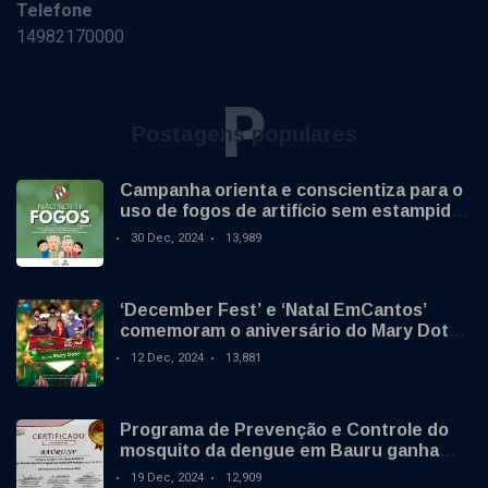
Telefone
14982170000
P
Postagens populares
Campanha orienta e conscientiza para o
uso de fogos de artifício sem estampido
no final de ano
30 Dec, 2024
13,989
‘December Fest’ e ‘Natal EmCantos’
comemoram o aniversário do Mary Dota
neste sábado
12 Dec, 2024
13,881
Programa de Prevenção e Controle do
mosquito da dengue em Bauru ganha
destaque nacional
19 Dec, 2024
12,909