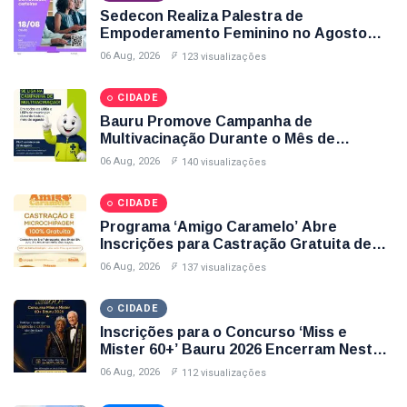
Bauru
Sedecon Realiza Palestra de
Empoderamento Feminino no Agosto
Secretaria De Cultura Bauru
Lilás com Inscrições Até Sexta-Feira (7);
06 Aug, 2026
123 visualizações
Garanta Sua Vaga
Cit Bauru
CIDADE
Bauru Promove Campanha de
Oportunidades De Trabalho Bauru
Multivacinação Durante o Mês de
Agosto; Veja Postos, Horários e Vacinas
Cultura Em Bauru
06 Aug, 2026
140 visualizações
Disponíveis
CIDADE
Programa ‘Amigo Caramelo’ Abre
Inscrições para Castração Gratuita de
Animais no Parque Santa Edwirges em
06 Aug, 2026
137 visualizações
Bauru; Veja Como Participar
CIDADE
Inscrições para o Concurso ‘Miss e
Mister 60+’ Bauru 2026 Encerram Nesta
Sexta-Feira (7); Veja Como Participar
06 Aug, 2026
112 visualizações