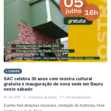
Eventos
(128)
Empresas
(60)
Empregos
(56)
�
Última
postagem
CIDADE
Sedecon e
CIDADE
Instituto
Federal de
SAC celebra 30 anos com mostra cultural
06
140
Bauru Estão
Aug,
visualizações
gratuita e inauguração de nova sede em Bauru
2026
com
neste sábado
Inscrições
CIDADE
Abertas para
03 Jul, 2025
14 minutos de leitura
1,153 visualizações
Cursos
Sedecon Realiza
Evento terá atrações musicais, contação de histórias, feira
Gratuitos de
Palestra de