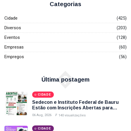
Como
Categorias
2026
Participar
CIDADE
Encerram
Nesta Sexta-
WorkCafé
Cidade
(425)
Feira (7); Veja
Bauru recebe
Como
Diversos
evento
(203)
03
128
Participar
gratuito
Aug,
visualizações
2026
Eventos
(128)
exclusivo
sobre milhas e
Empresas
T
(60)
acúmulo de
Tags
pontos
Empregos
(56)
�
Sedecon Bauru
Última postagem
Prefeitura De Bauru
CIDADE
Vagas De Emprego Bauru
Sedecon e Instituto Federal de Bauru
Estão com Inscrições Abertas para
Emprega Bauru
Cursos Gratuitos de Informática e
06 Aug, 2026
140 visualizações
Espanhol; Veja Como Participar
Empregos Bauru
CIDADE