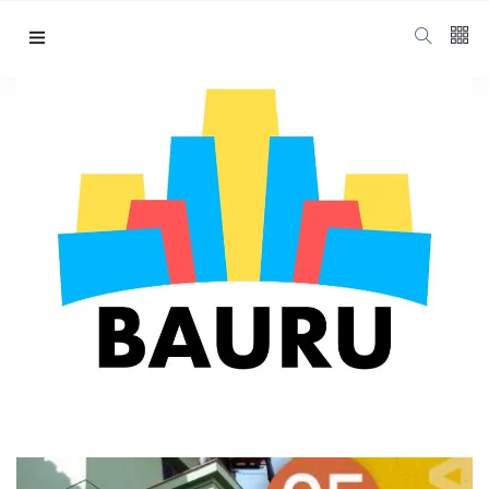
Siga nos
15
K
mostra cultural bauru
1000
Home
Mostra Cultural Bauru
678
1.4
K
Categorias
Cidade
(425)
Diversos
(203)