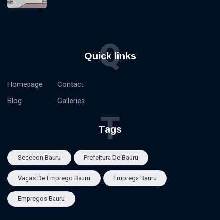
Q
Quick links
Homepage
Contact
Blog
Galleries
T
Tags
Sedecon Bauru
Prefeitura De Bauru
Vagas De Emprego Bauru
Emprega Bauru
Empregos Bauru