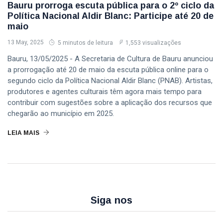
Bauru prorroga escuta pública para o 2º ciclo da
Como
2026
Participar
Política Nacional Aldir Blanc: Participe até 20 de
CIDADE
Encerram
maio
Nesta Sexta-
WorkCafé
Feira (7); Veja
Bauru recebe
13 May, 2025
5 minutos de leitura
1,553 visualizações
Como
evento
03
111
Participar
gratuito
Aug,
visualizações
Bauru, 13/05/2025 - A Secretaria de Cultura de Bauru anunciou
2026
exclusivo
a prorrogação até 20 de maio da escuta pública online para o
sobre milhas e
T
segundo ciclo da Política Nacional Aldir Blanc (PNAB). Artistas,
acúmulo de
produtores e agentes culturais têm agora mais tempo para
Tags
pontos
contribuir com sugestões sobre a aplicação dos recursos que
chegarão ao município em 2025.
Sedecon Bauru
LEIA MAIS
Prefeitura De Bauru
Vagas De Emprego Bauru
Emprega Bauru
Siga nos
Empregos Bauru