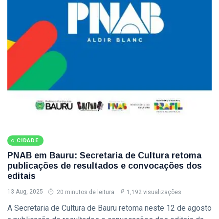
Eventos
(128)
Empresas
(60)
Empregos
(56)
�
Última
postagem
CIDADE
Sedecon e
CIDADE
Instituto
Federal de
PNAB em Bauru: Secretaria de Cultura retoma
06
115
Bauru Estão
Aug,
visualizações
publicações de resultados e convocações dos
2026
com
editais
Inscrições
CIDADE
Abertas para
13 Aug, 2025
20 minutos de leitura
1,192 visualizações
Cursos
Sedecon Realiza
A Secretaria de Cultura de Bauru retoma neste 12 de agosto
Gratuitos de
Palestra de