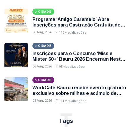
Disponíveis
CIDADE
Programa ‘Amigo Caramelo’ Abre
Inscrições para Castração Gratuita de
Animais no Parque Santa Edwirges em
06 Aug, 2026
115 visualizações
Bauru; Veja Como Participar
CIDADE
Inscrições para o Concurso ‘Miss e
Mister 60+’ Bauru 2026 Encerram Nesta
Sexta-Feira (7); Veja Como Participar
06 Aug, 2026
95 visualizações
CIDADE
WorkCafé Bauru recebe evento gratuito
exclusivo sobre milhas e acúmulo de
pontos
03 Aug, 2026
111 visualizações
T
Tags