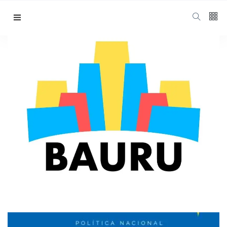
Siga nos
15
K
PNAB Bauru
1000
Home
PNAB Bauru
678
1.4
K
Categorias
Cidade
(425)
Diversos
(203)