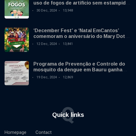
uso de fogos de artifício sem estampido
no final de ano
30 Dec, 2024
13,948
‘December Fest’ e ‘Natal EmCantos’
comemoram o aniversário do Mary Dota
neste sábado
12 Dec, 2024
13,841
Programa de Prevenção e Controle do
mosquito da dengue em Bauru ganha
destaque nacional
19 Dec, 2024
12,869
Q
Quick links
Homepage
Contact