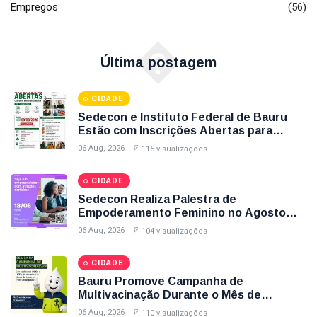
Empregos
(56)
�
Última postagem
CIDADE
Sedecon e Instituto Federal de Bauru
Estão com Inscrições Abertas para
Cursos Gratuitos de Informática e
06 Aug, 2026
115 visualizações
Espanhol; Veja Como Participar
CIDADE
Sedecon Realiza Palestra de
Empoderamento Feminino no Agosto
Lilás com Inscrições Até Sexta-Feira (7);
06 Aug, 2026
104 visualizações
Garanta Sua Vaga
CIDADE
Bauru Promove Campanha de
Multivacinação Durante o Mês de
Agosto; Veja Postos, Horários e Vacinas
06 Aug, 2026
110 visualizações