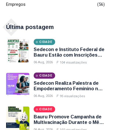
Empregos
(56)
�
Última postagem
CIDADE
Sedecon e Instituto Federal de
Bauru Estão com Inscrições
Abertas para Cursos Gratuitos
06 Aug, 2026
104 visualizações
de Informática e Espanhol;
Veja Como Participar
CIDADE
Sedecon Realiza Palestra de
Empoderamento Feminino no
Agosto Lilás com Inscrições
06 Aug, 2026
95 visualizações
Até Sexta-Feira (7); Garanta
Sua Vaga
CIDADE
Bauru Promove Campanha de
Multivacinação Durante o Mês
de Agosto; Veja Postos,
06 Aug, 2026
102 visualizações