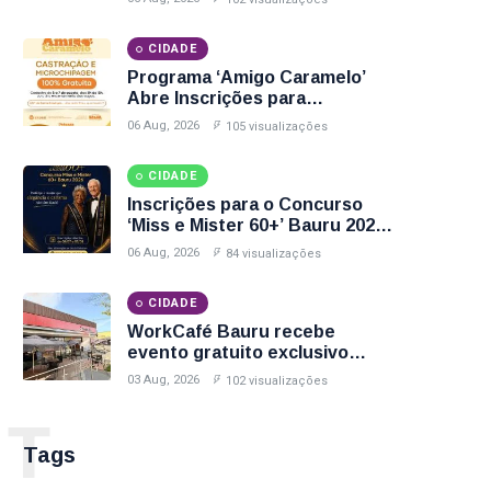
Horários e Vacinas Disponíveis
CIDADE
Programa ‘Amigo Caramelo’
Abre Inscrições para
Castração Gratuita de Animais
06 Aug, 2026
105 visualizações
no Parque Santa Edwirges em
Bauru; Veja Como Participar
CIDADE
Inscrições para o Concurso
‘Miss e Mister 60+’ Bauru 2026
Encerram Nesta Sexta-Feira
06 Aug, 2026
84 visualizações
(7); Veja Como Participar
CIDADE
WorkCafé Bauru recebe
evento gratuito exclusivo
sobre milhas e acúmulo de
03 Aug, 2026
102 visualizações
pontos
T
Tags