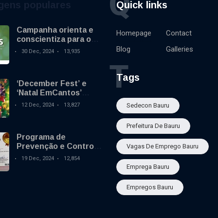
Q
gens populares
Quick links
Campanha orienta e
Homepage
Contact
conscientiza para o
uso de fogos de
Blog
Galleries
30 Dec, 2024
13,935
artifício sem
T
estampido no final de
ano
Tags
‘December Fest’ e
‘Natal EmCantos’
comemoram o
12 Dec, 2024
13,827
Sedecon Bauru
aniversário do Mary
Dota neste sábado
Prefeitura De Bauru
Programa de
Prevenção e Controle
Vagas De Emprego Bauru
do mosquito da
19 Dec, 2024
12,854
dengue em Bauru
Emprega Bauru
ganha destaque
nacional
Empregos Bauru