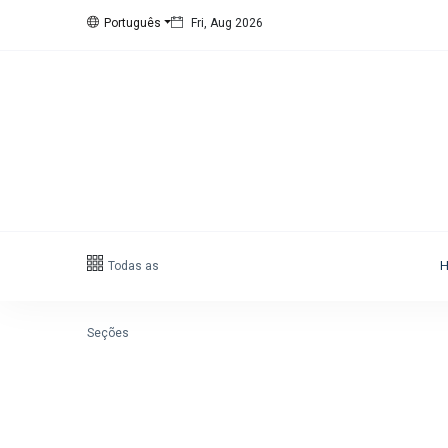
Português
Fri, Aug 2026
Siga nos
15
K
1000
678
1.4
K
Categorias
Todas as
Cidade
(425)
Diversos
(203)
Seções
Eventos
(128)
Empresas
(60)
Empregos
(56)