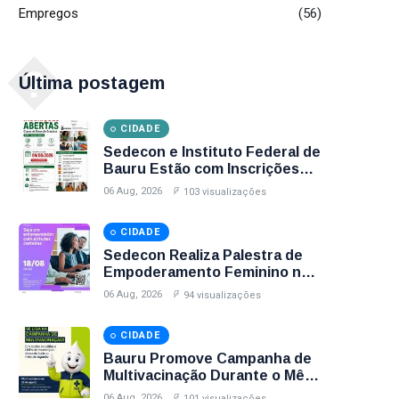
Empregos
(56)
�
Última postagem
CIDADE
Sedecon e Instituto Federal de
Bauru Estão com Inscrições
Abertas para Cursos Gratuitos
06 Aug, 2026
103 visualizações
de Informática e Espanhol;
Veja Como Participar
CIDADE
Sedecon Realiza Palestra de
Empoderamento Feminino no
Agosto Lilás com Inscrições
06 Aug, 2026
94 visualizações
Até Sexta-Feira (7); Garanta
Sua Vaga
CIDADE
Bauru Promove Campanha de
Multivacinação Durante o Mês
de Agosto; Veja Postos,
06 Aug, 2026
101 visualizações