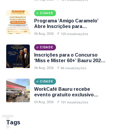
Horários e Vacinas Disponíveis
CIDADE
Programa ‘Amigo Caramelo’
Abre Inscrições para
Castração Gratuita de Animais
06 Aug, 2026
105 visualizações
no Parque Santa Edwirges em
Bauru; Veja Como Participar
CIDADE
Inscrições para o Concurso
‘Miss e Mister 60+’ Bauru 2026
Encerram Nesta Sexta-Feira
06 Aug, 2026
84 visualizações
(7); Veja Como Participar
CIDADE
WorkCafé Bauru recebe
evento gratuito exclusivo
sobre milhas e acúmulo de
03 Aug, 2026
101 visualizações
pontos
T
Tags