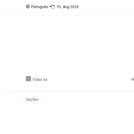
Português
Fri, Aug 2026
Siga nos
15
K
1000
678
1.4
K
Categorias
Todas as
Cidade
(425)
Diversos
(203)
Seções
Eventos
(128)
Empresas
(60)
Empregos
(56)