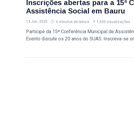
Inscrições abertas para a 15ª 
2026
exclusivo
Assistência Social em Bauru
sobre milhas e
T
acúmulo de
Tags
pontos
13 Jun, 2025
6 minutos de leitura
1,600 visualizações
Participe da 15ª Conferência Municipal de Assistênc
Evento discute os 20 anos do SUAS. Inscreva-se on
Sedecon Bauru
Prefeitura De Bauru
Vagas De Emprego Bauru
Emprega Bauru
Empregos Bauru
Bauru
Secretaria De Cultura Bauru
Cit Bauru