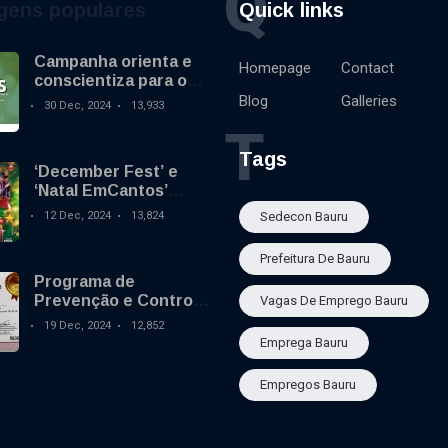
Q
gens populares
Quick links
Campanha orienta e
Homepage
Contact
conscientiza para o
uso de fogos de
Blog
Galleries
30 Dec, 2024
13,933
artifício sem
T
estampido no final de
ano
Tags
‘December Fest’ e
‘Natal EmCantos’
comemoram o
12 Dec, 2024
13,824
Sedecon Bauru
aniversário do Mary
Dota neste sábado
Prefeitura De Bauru
Programa de
Prevenção e Controle
Vagas De Emprego Bauru
do mosquito da
19 Dec, 2024
12,852
dengue em Bauru
Emprega Bauru
ganha destaque
nacional
Empregos Bauru