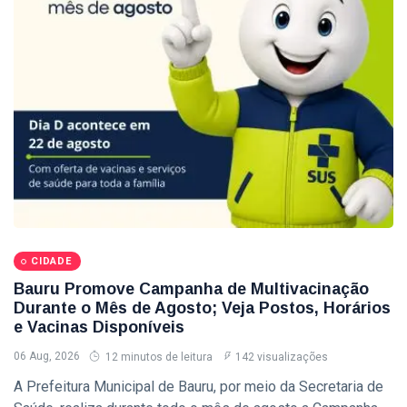
Eventos
(128)
Empresas
(60)
Empregos
(56)
�
Última
postagem
CIDADE
Sedecon e
CIDADE
Instituto
Federal de
Bauru Promove Campanha de Multivacinação
06
149
Bauru Estão
Aug,
visualizações
Durante o Mês de Agosto; Veja Postos, Horários
2026
com
e Vacinas Disponíveis
Inscrições
CIDADE
Abertas para
06 Aug, 2026
12 minutos de leitura
142 visualizações
Cursos
Sedecon Realiza
A Prefeitura Municipal de Bauru, por meio da Secretaria de
Gratuitos de
Palestra de