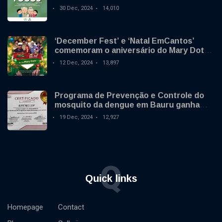
no final de ano
30 Dec, 2024
14,010
‘December Fest’ e ‘Natal EmCantos’
comemoram o aniversário do Mary Dota
neste sábado
12 Dec, 2024
13,897
Programa de Prevenção e Controle do
mosquito da dengue em Bauru ganha
destaque nacional
19 Dec, 2024
12,927
Q
Quick links
Homepage
Contact