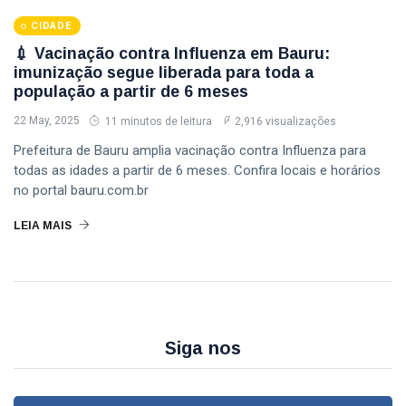
Como
2026
Participar
CIDADE
CIDADE
Encerram
Nesta Sexta-
WorkCafé
💉 Vacinação contra Influenza em Bauru:
Feira (7); Veja
Bauru recebe
imunização segue liberada para toda a
Como
evento
população a partir de 6 meses
03
130
Participar
gratuito
Aug,
visualizações
2026
exclusivo
22 May, 2025
11 minutos de leitura
2,916 visualizações
sobre milhas e
T
Prefeitura de Bauru amplia vacinação contra Influenza para
acúmulo de
todas as idades a partir de 6 meses. Confira locais e horários
Tags
pontos
no portal bauru.com.br
Sedecon Bauru
LEIA MAIS
Prefeitura De Bauru
Vagas De Emprego Bauru
Emprega Bauru
Siga nos
Empregos Bauru