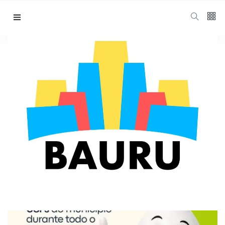
Siga nos
15
K
vacina gripe Bauru
1000
Home
Vacina Gripe Bauru
678
1.4
K
Categorias
Cidade
(425)
Diversos
(203)