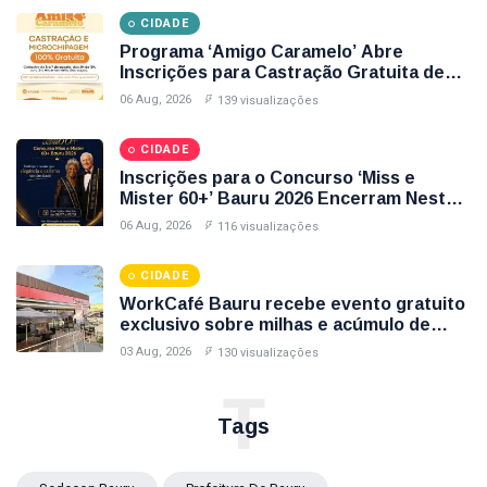
CIDADE
Programa ‘Amigo Caramelo’ Abre
Inscrições para Castração Gratuita de
Animais no Parque Santa Edwirges em
06 Aug, 2026
139 visualizações
Bauru; Veja Como Participar
CIDADE
Inscrições para o Concurso ‘Miss e
Mister 60+’ Bauru 2026 Encerram Nesta
Sexta-Feira (7); Veja Como Participar
06 Aug, 2026
116 visualizações
CIDADE
WorkCafé Bauru recebe evento gratuito
exclusivo sobre milhas e acúmulo de
pontos
03 Aug, 2026
130 visualizações
T
Tags