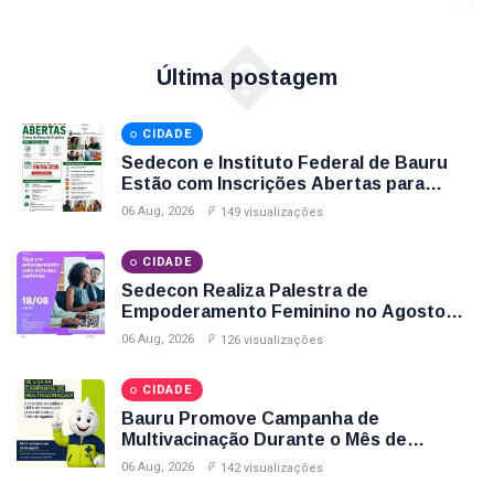
�
Última postagem
CIDADE
Sedecon e Instituto Federal de Bauru
Estão com Inscrições Abertas para
Cursos Gratuitos de Informática e
06 Aug, 2026
149 visualizações
Espanhol; Veja Como Participar
CIDADE
Sedecon Realiza Palestra de
Empoderamento Feminino no Agosto
Lilás com Inscrições Até Sexta-Feira (7);
06 Aug, 2026
126 visualizações
Garanta Sua Vaga
CIDADE
Bauru Promove Campanha de
Multivacinação Durante o Mês de
Agosto; Veja Postos, Horários e Vacinas
06 Aug, 2026
142 visualizações
Disponíveis