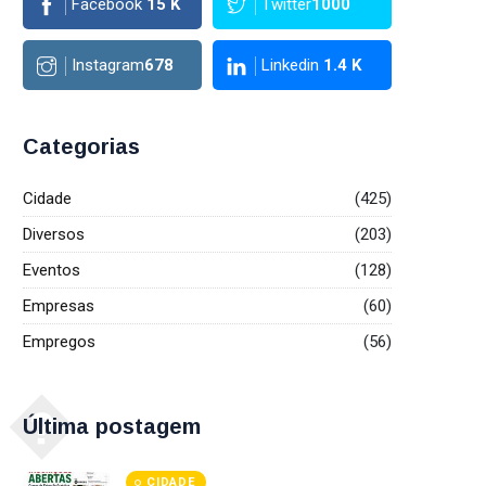
Facebook
15
K
Twitter
1000
Instagram
678
Linkedin
1.4
K
Categorias
Cidade
(425)
Diversos
(203)
Eventos
(128)
Empresas
(60)
Empregos
(56)
�
Última postagem
CIDADE