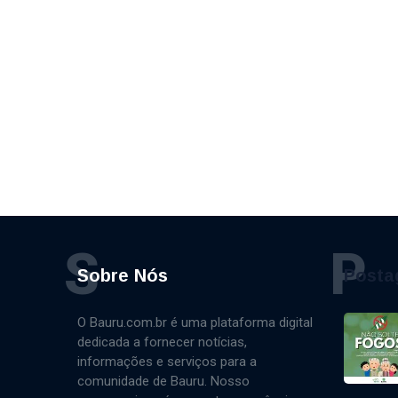
S
P
Sobre Nós
Posta
O Bauru.com.br é uma plataforma digital
dedicada a fornecer notícias,
informações e serviços para a
comunidade de Bauru. Nosso