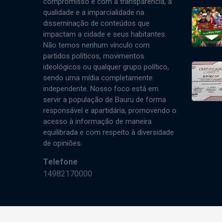
compromisso é com a transparência, a
qualidade e a imparcialidade na
disseminação de conteúdos que
impactam a cidade e seus habitantes.
Não temos nenhum vínculo com
partidos políticos, movimentos
ideológicos ou qualquer grupo político,
sendo uma mídia completamente
independente. Nosso foco está em
servir a população de Bauru de forma
responsável e apartidária, promovendo o
acesso à informação de maneira
equilibrada e com respeito à diversidade
de opiniões.
Telefone
14982170000