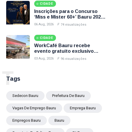
CIDADE
Inscrições para o Concurso
‘Miss e Mister 60+’ Bauru 2026
Encerram Nesta Sexta-Feira
06 Aug, 2026
74 visualizações
(7); Veja Como Participar
CIDADE
WorkCafé Bauru recebe
evento gratuito exclusivo
sobre milhas e acúmulo de
03 Aug, 2026
96 visualizações
pontos
T
Tags
Sedecon Bauru
Prefeitura De Bauru
Vagas De Emprego Bauru
Emprega Bauru
Empregos Bauru
Bauru