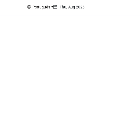
Português
Thu, Aug 2026
Siga nos
15
K
1000
678
1.4
K
Categorias
Cidade
(425)
Diversos
(203)
Eventos
(128)
Empresas
(60)
Empregos
(56)