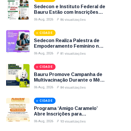
Sedecon e Instituto Federal de
Bauru Estão com Inscrições
Abertas para Cursos Gratuitos
06 Aug, 2026
86 visualizações
de Informática e Espanhol;
Veja Como Participar
CIDADE
Sedecon Realiza Palestra de
Empoderamento Feminino no
Agosto Lilás com Inscrições
06 Aug, 2026
81 visualizações
Até Sexta-Feira (7); Garanta
Sua Vaga
CIDADE
Bauru Promove Campanha de
Multivacinação Durante o Mês
de Agosto; Veja Postos,
06 Aug, 2026
84 visualizações
Horários e Vacinas Disponíveis
CIDADE
Programa ‘Amigo Caramelo’
Abre Inscrições para
Castração Gratuita de Animais
06 Aug, 2026
93 visualizações
no Parque Santa Edwirges em
Bauru; Veja Como Participar