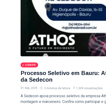
2026
exclusivo
sobre milhas e
T
acúmulo de
Tags
pontos
Sedecon Bauru
Prefeitura De Bauru
Vagas De Emprego Bauru
Emprega Bauru
CIDADE
Empregos Bauru
Processo Seletivo em Bauru: A
da Sedecon
Bauru
01 Sep, 2025
3 minutos de leitura
1,500 visualizações
Secretaria De Cultura Bauru
A Sedecon apoia processo seletivo da empresa Atho
Cit Bauru
montagem e marceneiro. Confira como participar e g