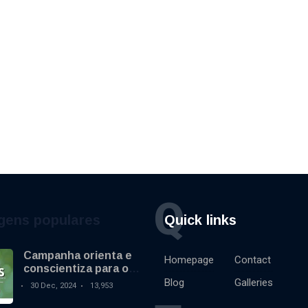
Q
gens populares
Quick links
Campanha orienta e
Homepage
Contact
conscientiza para o
uso de fogos de
Blog
Galleries
30 Dec, 2024
13,953
artifício sem
estampido no final de