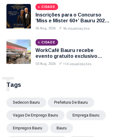
Bauru; Veja Como Participar
CIDADE
Inscrições para o Concurso
‘Miss e Mister 60+’ Bauru 2026
Encerram Nesta Sexta-Feira
06 Aug, 2026
96 visualizações
(7); Veja Como Participar
CIDADE
WorkCafé Bauru recebe
evento gratuito exclusivo
sobre milhas e acúmulo de
03 Aug, 2026
114 visualizações
pontos
T
Tags
Sedecon Bauru
Prefeitura De Bauru
Vagas De Emprego Bauru
Emprega Bauru
Empregos Bauru
Bauru