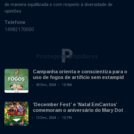
de maneira equilibrada e com respeito à diversidade de
opiniões.
Telefone
14982170000
P
Postagens populares
Campanha orienta e conscientiza para o
uso de fogos de artifício sem estampido
no final de ano
30 Dec, 2024
13,906
‘December Fest’ e ‘Natal EmCantos’
comemoram o aniversário do Mary Dota
neste sábado
12 Dec, 2024
13,795