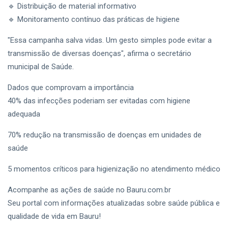
🔹 Distribuição de material informativo
Bauru
🔹 Monitoramento contínuo das práticas de higiene
Secretaria De Cultura Bauru
"Essa campanha salva vidas. Um gesto simples pode evitar a
Cit Bauru
transmissão de diversas doenças", afirma o secretário
municipal de Saúde.
Oportunidades De Trabalho Bauru
Dados que comprovam a importância
Cultura Em Bauru
40% das infecções poderiam ser evitadas com higiene
adequada
70% redução na transmissão de doenças em unidades de
saúde
5 momentos críticos para higienização no atendimento médico
Acompanhe as ações de saúde no Bauru.com.br
Seu portal com informações atualizadas sobre saúde pública e
qualidade de vida em Bauru!