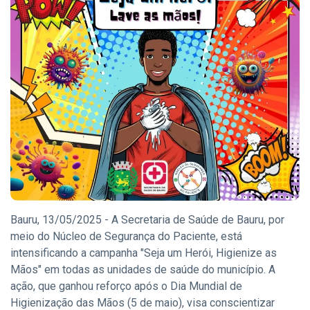
Eventos
(126)
Empresas
(60)
Empregos
(56)
�
Última
postagem
CIDADE
WorkCafé
Bauru recebe
evento
Bauru, 13/05/2025 - A Secretaria de Saúde de Bauru, por
03
86
gratuito
Aug,
visualizações
meio do Núcleo de Segurança do Paciente, está
2026
exclusivo
intensificando a campanha "Seja um Herói, Higienize as
sobre milhas e
Mãos" em todas as unidades de saúde do município. A
CIDADE
acúmulo de
pontos
ação, que ganhou reforço após o Dia Mundial de
Senac Bauru
abre
Higienização das Mãos (5 de maio), visa conscientizar