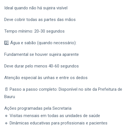
estréia em
Bauru com
Ideal quando não há sujeira visível
CIDADE
apresentações
gratuitas
Gera Bauru
Deve cobrir todas as partes das mãos
Tem Mais de
1.000 Vagas de
Tempo mínimo: 20-30 segundos
20
516
Emprego
Jul,
visualizações
2026
Nesta Terça-
2️⃣ Água e sabão (quando necessário):
Feira; Veja a
T
Lista
Fundamental se houver sujeira aparente
Tags
Completa
Deve durar pelo menos 40-60 segundos
Sedecon Bauru
Atenção especial às unhas e entre os dedos
Prefeitura De Bauru
📄 Passo a passo completo: Disponível no site da Prefeitura de
Bauru
Vagas De Emprego Bauru
Ações programadas pela Secretaria
Emprega Bauru
🔹 Visitas mensais em todas as unidades de saúde
Empregos Bauru
🔹 Dinâmicas educativas para profissionais e pacientes