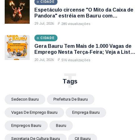
CIDADE
Espetáculo circense "O Mito da Caixa de
Pandora" estréia em Bauru com
apresentações gratuitas
29 Jul, 2026
285 visualizações
CIDADE
Gera Bauru Tem Mais de 1.000 Vagas de
Emprego Nesta Terça-Feira; Veja a Lista
Completa
20 Jul, 2026
516 visualizações
T
Tags
Sedecon Bauru
Prefeitura De Bauru
Vagas De Emprego Bauru
Emprega Bauru
Empregos Bauru
Bauru
Secretaria De Cultura Bauru
Cit Bauru