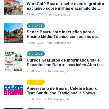
WorkCafé Bauru recebe evento gratuito
exclusivo sobre milhas e acúmulo de
pontos
03 Aug, 2026
86 visualizações
CIDADE
Senac Bauru abre inscrições para o
Ensino Médio Técnico com bolsas de
estudo integrais
03 Aug, 2026
106 visualizações
CIDADE
Cursos Gratuitos de Informática 40+ e
Espanhol em Bauru: Inscrições Abertas
31 Jul, 2026
155 visualizações
CIDADE
Aniversário de Bauru: Celebra Bauru
Traz Sanduíche Tradicional e Shows
31 Jul, 2026
235 visualizações