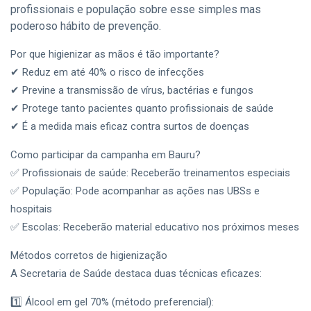
inscrições
03
profissionais e população sobre esse simples mas
106
para o Ensino
Aug,
visualizações
2026
poderoso hábito de prevenção.
Médio Técnico
com bolsas de
Por que higienizar as mãos é tão importante?
CIDADE
estudo
integrais
Cursos
✔ Reduz em até 40% o risco de infecções
Gratuitos de
✔ Previne a transmissão de vírus, bactérias e fungos
Informática
31
155
✔ Protege tanto pacientes quanto profissionais de saúde
40+ e
Jul,
visualizações
2026
Espanhol em
✔ É a medida mais eficaz contra surtos de doenças
Bauru:
CIDADE
Inscrições
Como participar da campanha em Bauru?
Abertas
Aniversário de
✅ Profissionais de saúde: Receberão treinamentos especiais
Bauru:
✅ População: Pode acompanhar as ações nas UBSs e
Celebra Bauru
31
235
Traz
Jul,
visualizações
hospitais
2026
Sanduíche
✅ Escolas: Receberão material educativo nos próximos meses
Tradicional e
CIDADE
Shows
Métodos corretos de higienização
Espetáculo
A Secretaria de Saúde destaca duas técnicas eficazes:
circense "O
Mito da Caixa
29
285
de Pandora"
Jul,
1️⃣ Álcool em gel 70% (método preferencial):
visualizações
2026