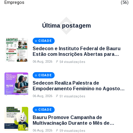
Empregos
(56)
�
Última postagem
CIDADE
Sedecon e Instituto Federal de Bauru
Estão com Inscrições Abertas para
Cursos Gratuitos de Informática e
06 Aug, 2026
54 visualizações
Espanhol; Veja Como Participar
CIDADE
Sedecon Realiza Palestra de
Empoderamento Feminino no Agosto
Lilás com Inscrições Até Sexta-Feira (7);
06 Aug, 2026
51 visualizações
Garanta Sua Vaga
CIDADE
Bauru Promove Campanha de
Multivacinação Durante o Mês de
Agosto; Veja Postos, Horários e Vacinas
06 Aug, 2026
59 visualizações