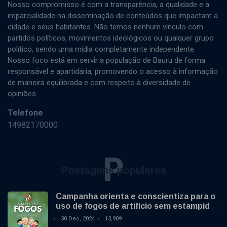
Nosso compromisso é com a transparência, a qualidade e a
imparcialidade na disseminação de conteúdos que impactam a
cidade e seus habitantes. Não temos nenhum vínculo com
partidos políticos, movimentos ideológicos ou qualquer grupo
político, sendo uma mídia completamente independente.
Nosso foco está em servir a população de Bauru de forma
responsável e apartidária, promovendo o acesso à informação
de maneira equilibrada e com respeito à diversidade de
opiniões.
Telefone
14982170000
P
Postagens populares
Campanha orienta e conscientiza para o
uso de fogos de artifício sem estampido
no final de ano
30 Dec, 2024
13,909