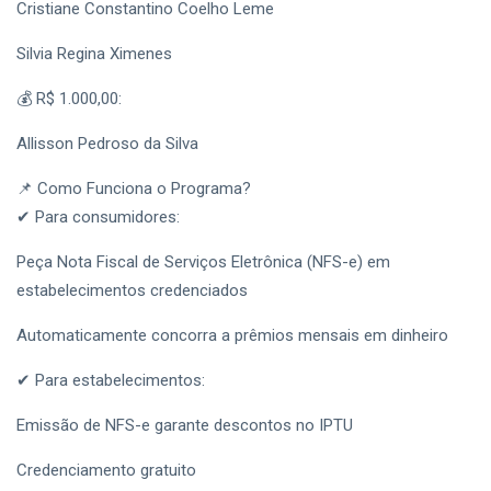
Informática e
Empoderamento
Cristiane Constantino Coelho Leme
06 Aug,
51
Espanhol; Veja
Feminino no
2026
visualizações
Como
Agosto Lilás
Silvia Regina Ximenes
Participar
com Inscrições
CIDADE
Até Sexta-Feira
💰 R$ 1.000,00:
Bauru
(7); Garanta Sua
Promove
Vaga
Allisson Pedroso da Silva
Campanha de
06
59
Multivacinação
Aug,
visualizações
2026
Durante o Mês
📌 Como Funciona o Programa?
de Agosto;
✔ Para consumidores:
CIDADE
Veja Postos,
Horários e
Programa
Peça Nota Fiscal de Serviços Eletrônica (NFS-e) em
Vacinas
‘Amigo
Disponíveis
estabelecimentos credenciados
Caramelo’
06
52
Abre
Aug,
visualizações
2026
Automaticamente concorra a prêmios mensais em dinheiro
Inscrições
para
CIDADE
Castração
✔ Para estabelecimentos:
Gratuita de
Inscrições
Animais no
para o
Emissão de NFS-e garante descontos no IPTU
Parque Santa
Concurso
06
55
Edwirges em
‘Miss e Mister
Aug,
visualizações
Credenciamento gratuito
2026
Bauru; Veja
60+’ Bauru