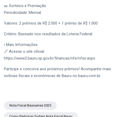
Como
2026
🎫 Sorteios e Premiação
Participar
CIDADE
Encerram
Periodicidade: Mensal
Nesta Sexta-
WorkCafé
Feira (7); Veja
Bauru recebe
Valores: 2 prêmios de R$ 2.000 + 1 prêmio de R$ 1.000
Como
evento
03
86
Participar
gratuito
Aug,
visualizações
2026
Critério: Baseado nos resultados da Loteria Federal
exclusivo
sobre milhas e
T
acúmulo de
ℹ️ Mais Informações
Tags
pontos
🔗 Acesse o site oficial:
https://www2.bauru.sp.gov.br/financas/nfe/nfse.aspx
Sedecon Bauru
Participe e concorra aos próximos prêmios! Acompanhe mais
notícias fiscais e econômicas de Bauru no bauru.com.br.
Prefeitura De Bauru
Vagas De Emprego Bauru
Emprega Bauru
Nota Fiscal Bauruense 2025
Empregos Bauru
Como Participar Sorteio Nota Fiscal Bauru