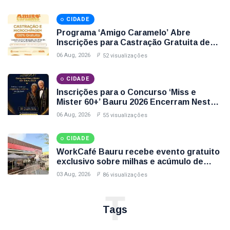
Disponíveis
CIDADE
Programa ‘Amigo Caramelo’ Abre
Inscrições para Castração Gratuita de
Animais no Parque Santa Edwirges em
06 Aug, 2026
52 visualizações
Bauru; Veja Como Participar
CIDADE
Inscrições para o Concurso ‘Miss e
Mister 60+’ Bauru 2026 Encerram Nesta
Sexta-Feira (7); Veja Como Participar
06 Aug, 2026
55 visualizações
CIDADE
WorkCafé Bauru recebe evento gratuito
exclusivo sobre milhas e acúmulo de
pontos
03 Aug, 2026
86 visualizações
T
Tags