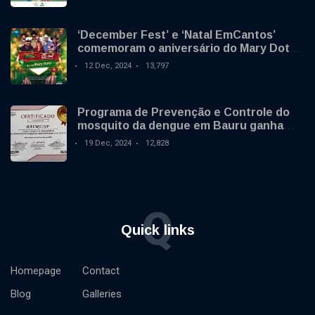
‘December Fest’ e ‘Natal EmCantos’
comemoram o aniversário do Mary Dota
neste sábado
12 Dec, 2024
13,797
Programa de Prevenção e Controle do
mosquito da dengue em Bauru ganha
destaque nacional
19 Dec, 2024
12,828
Q
Quick links
Homepage
Contact
Blog
Galleries