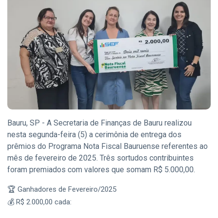
Eventos
(128)
Empresas
(60)
Empregos
(56)
�
Última
postagem
Bauru, SP - A Secretaria de Finanças de Bauru realizou
CIDADE
nesta segunda-feira (5) a cerimônia de entrega dos
Sedecon e
Instituto
prêmios do Programa Nota Fiscal Bauruense referentes ao
Federal de
06
mês de fevereiro de 2025. Três sortudos contribuintes
54
Bauru Estão
Aug,
visualizações
2026
foram premiados com valores que somam R$ 5.000,00.
com
Inscrições
🏆 Ganhadores de Fevereiro/2025
CIDADE
Abertas para
Cursos
Sedecon Realiza
💰 R$ 2.000,00 cada:
Gratuitos de
Palestra de