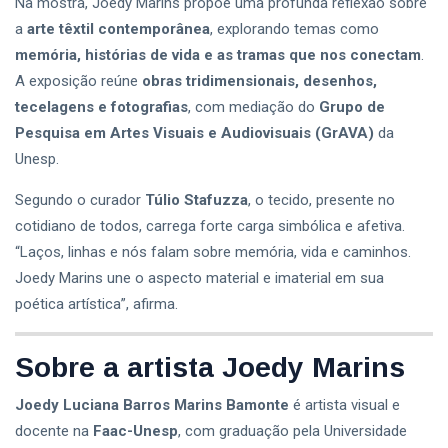
Na mostra, Joedy Marins propõe uma profunda reflexão sobre
a
arte têxtil contemporânea
, explorando temas como
memória, histórias de vida e as tramas que nos conectam
.
A exposição reúne
obras tridimensionais, desenhos,
tecelagens e fotografias
, com mediação do
Grupo de
Pesquisa em Artes Visuais e Audiovisuais (GrAVA)
da
Unesp.
Segundo o curador
Túlio Stafuzza
, o tecido, presente no
cotidiano de todos, carrega forte carga simbólica e afetiva.
“Laços, linhas e nós falam sobre memória, vida e caminhos.
Joedy Marins une o aspecto material e imaterial em sua
poética artística”, afirma.
Sobre a artista Joedy Marins
Joedy Luciana Barros Marins Bamonte
é artista visual e
docente na
Faac-Unesp
, com graduação pela Universidade