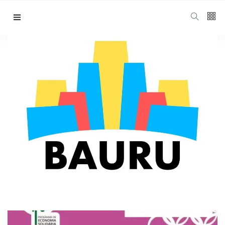
Isabella Souza
ABOUT AUTHOR
Redatora profissional