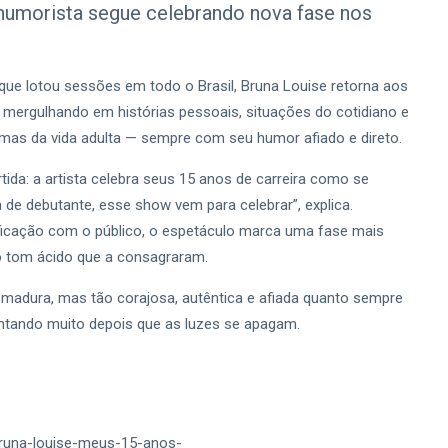
humorista segue celebrando nova fase nos
ue lotou sessões em todo o Brasil, Bruna Louise retorna aos
mergulhando em histórias pessoais, situações do cotidiano e
emas da vida adulta — sempre com seu humor afiado e direto.
ida: a artista celebra seus 15 anos de carreira como se
de debutante, esse show vem para celebrar”, explica.
ificação com o público, o espetáculo marca uma fase mais
o tom ácido que a consagraram.
 madura, mas tão corajosa, autêntica e afiada quanto sempre
entando muito depois que as luzes se apagam.
/bruna-louise-meus-15-anos-