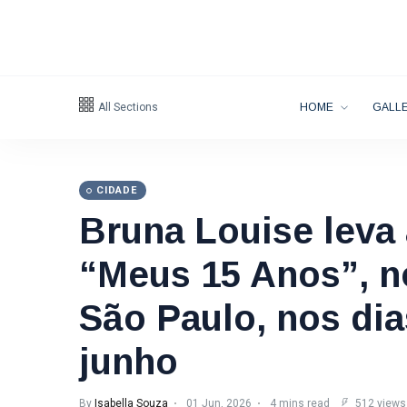
All Sections
HOME
GALLE
CIDADE
Bruna Louise leva 
“Meus 15 Anos”, no
São Paulo, nos dia
junho
By
Isabella Souza
01 Jun, 2026
4 mins read
512 views