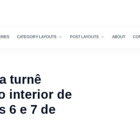
RIES
CATEGORY LAYOUTS
POST LAYOUTS
ABOUT
CO
a turnê
 interior de
s 6 e 7 de