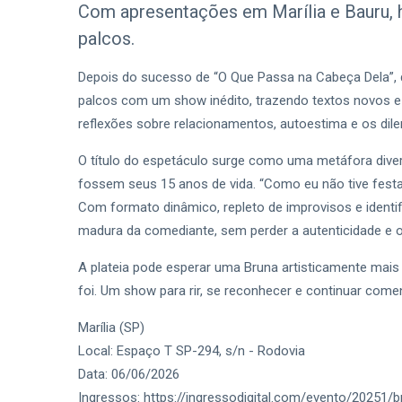
Com apresentações em Marília e Bauru, 
palcos.
Depois do sucesso de “O Que Passa na Cabeça Dela”, q
palcos com um show inédito, trazendo textos novos e 
reflexões sobre relacionamentos, autoestima e os dil
O título do espetáculo surge como uma metáfora divert
fossem seus 15 anos de vida. “Como eu não tive festa 
Com formato dinâmico, repleto de improvisos e ident
madura da comediante, sem perder a autenticidade e 
A plateia pode esperar uma Bruna artisticamente mais
foi. Um show para rir, se reconhecer e continuar com
Marília (SP)
Local: Espaço T SP-294, s/n - Rodovia
Data: 06/06/2026
Ingressos: https://ingressodigital.com/evento/20251