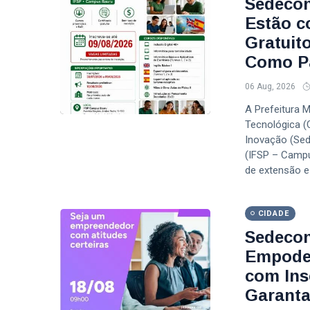
Sedecon
Estão c
Gratuit
Como Pa
06 Aug, 2026
A Prefeitura 
Tecnológica (
Inovação (Sed
(IFSP – Campu
de extensão e
CIDADE
Sedecon
Empoder
com Insc
Garanta