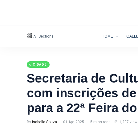
All Sections
HOME
GALLE
CIDADE
Secretaria de Cult
com inscrições de
para a 22ª Feira do
By
Isabella Souza
01 Apr, 2025
5 mins read
1,237 view