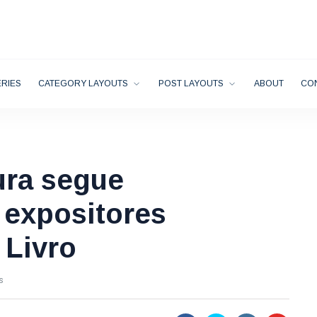
RIES
CATEGORY LAYOUTS
POST LAYOUTS
ABOUT
CO
ura segue
 expositores
 Livro
s