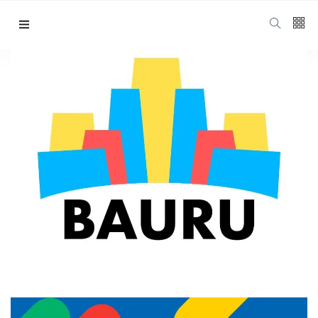
CIDADE
Bauru prorroga escuta pública para
o 2º ciclo da Política Nacional Aldir
Blanc: Participe até 20 de maio
By
Isabella Souza
13 May, 2025
5 mins read
1,556 views
0 comments
0 likes