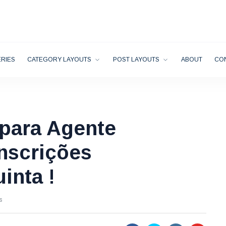
RIES
CATEGORY LAYOUTS
POST LAYOUTS
ABOUT
CO
para Agente
Inscrições
inta !
s