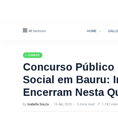
All Sections
HOME
GALLE
CIDADE
Concurso Público 
Social em Bauru: 
Encerram Nesta Qu
By
Isabella Souza
16 Apr, 2025
5 mins read
1,182 view