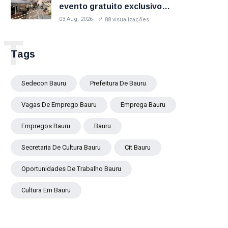
evento gratuito exclusivo
sobre milhas e acúmulo de
03 Aug, 2026
88 visualizações
pontos
T
Tags
Sedecon Bauru
Prefeitura De Bauru
Vagas De Emprego Bauru
Emprega Bauru
Empregos Bauru
Bauru
Secretaria De Cultura Bauru
Cit Bauru
Oportunidades De Trabalho Bauru
Cultura Em Bauru