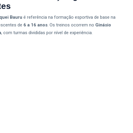
tes
óquei Bauru
é referência na formação esportiva de base na
lescentes de
6 a 16 anos
. Os treinos ocorrem no
Ginásio
a
, com turmas divididas por nível de experiência.