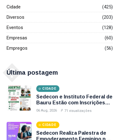
Cidade
(425)
Diversos
(203)
Eventos
(128)
Empresas
(60)
Empregos
(56)
�
Última postagem
CIDADE
Sedecon e Instituto Federal de
Bauru Estão com Inscrições
Abertas para Cursos Gratuitos
06 Aug, 2026
71 visualizações
de Informática e Espanhol;
Veja Como Participar
CIDADE
Sedecon Realiza Palestra de
Empoderamento Feminino no