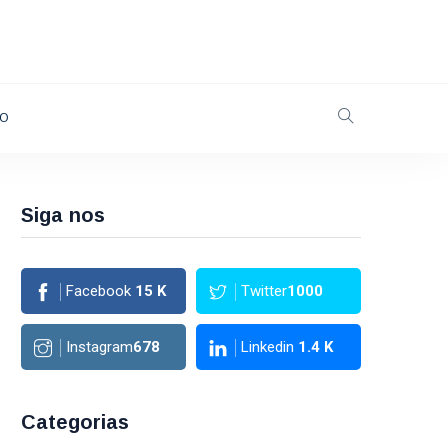
TO
Siga nos
Facebook
15
K
Twitter
1000
Instagram
678
Linkedin
1.4
K
Categorias