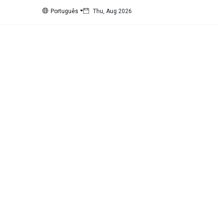
Português
Thu, Aug 2026
Siga nos
15
K
1000
678
1.4
K
Categorias
Cidade
(425)
Diversos
(203)
Eventos
(128)
Empresas
(60)
Empregos
(56)