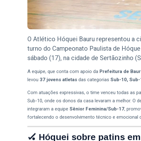
2026
exclusivo
sobre milhas e
T
acúmulo de
Tags
pontos
O Atlético Hóquei Bauru representou a c
Sedecon Bauru
turno do Campeonato Paulista de Hóquei 
Prefeitura De Bauru
sábado (17), na cidade de Sertãozinho (S
Vagas De Emprego Bauru
A equipe, que conta com apoio da
Prefeitura de Bau
levou
37 jovens atletas
das categorias
Sub-10, Sub-
Emprega Bauru
Com atuações expressivas, o time venceu todas as par
Empregos Bauru
Sub-10, onde os donos da casa levaram a melhor. O d
Bauru
integraram a equipe
Sênior Feminina/Sub-17
, promo
fortalecendo o desenvolvimento técnico e emocional d
Secretaria De Cultura Bauru
Cit Bauru
🏑 Hóquei sobre patins em