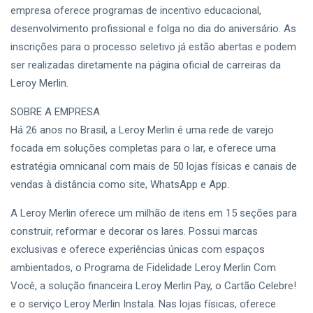
Como
empresa oferece programas de incentivo educacional,
2026
Participar
CIDADE
Encerram
desenvolvimento profissional e folga no dia do aniversário. As
Nesta Sexta-
WorkCafé
inscrições para o processo seletivo já estão abertas e podem
Feira (7); Veja
Bauru recebe
Como
ser realizadas diretamente na página oficial de carreiras da
evento
03
128
Participar
gratuito
Aug,
visualizações
Leroy Merlin.
2026
exclusivo
sobre milhas e
SOBRE A EMPRESA
T
acúmulo de
Há 26 anos no Brasil, a Leroy Merlin é uma rede de varejo
Tags
pontos
focada em soluções completas para o lar, e oferece uma
estratégia omnicanal com mais de 50 lojas físicas e canais de
Sedecon Bauru
vendas à distância como site, WhatsApp e App.
Prefeitura De Bauru
A Leroy Merlin oferece um milhão de itens em 15 seções para
construir, reformar e decorar os lares. Possui marcas
Vagas De Emprego Bauru
exclusivas e oferece experiências únicas com espaços
Emprega Bauru
ambientados, o Programa de Fidelidade Leroy Merlin Com
Você, a solução financeira Leroy Merlin Pay, o Cartão Celebre!
Empregos Bauru
e o serviço Leroy Merlin Instala. Nas lojas físicas, oferece