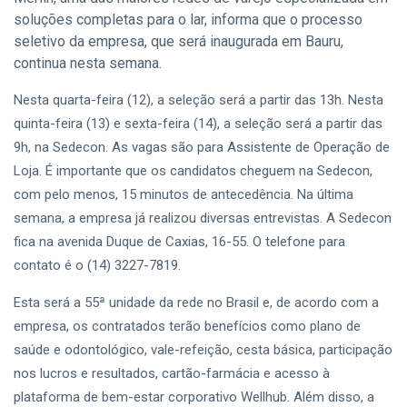
Informática e
Empoderamento
06 Aug,
123
Espanhol; Veja
soluções completas para o lar, informa que o processo
Feminino no
2026
visualizações
Como
Agosto Lilás
seletivo da empresa, que será inaugurada em Bauru,
Participar
com Inscrições
continua nesta semana.
CIDADE
Até Sexta-Feira
Bauru
(7); Garanta Sua
Nesta quarta-feira (12), a seleção será a partir das 13h. Nesta
Promove
Vaga
Campanha de
quinta-feira (13) e sexta-feira (14), a seleção será a partir das
06
140
Multivacinação
Aug,
visualizações
9h, na Sedecon. As vagas são para Assistente de Operação de
2026
Durante o Mês
Loja. É importante que os candidatos cheguem na Sedecon,
de Agosto;
CIDADE
Veja Postos,
com pelo menos, 15 minutos de antecedência. Na última
Horários e
Programa
semana, a empresa já realizou diversas entrevistas. A Sedecon
Vacinas
‘Amigo
Disponíveis
fica na avenida Duque de Caxias, 16-55. O telefone para
Caramelo’
06
137
Abre
Aug,
visualizações
contato é o (14) 3227-7819.
2026
Inscrições
para
Esta será a 55ª unidade da rede no Brasil e, de acordo com a
CIDADE
Castração
empresa, os contratados terão benefícios como plano de
Gratuita de
Inscrições
Animais no
saúde e odontológico, vale-refeição, cesta básica, participação
para o
Parque Santa
Concurso
nos lucros e resultados, cartão-farmácia e acesso à
06
113
Edwirges em
‘Miss e Mister
Aug,
visualizações
2026
plataforma de bem-estar corporativo Wellhub. Além disso, a
Bauru; Veja
60+’ Bauru