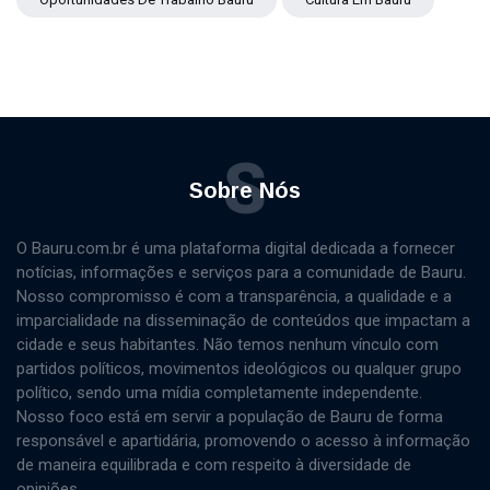
S
Sobre Nós
O Bauru.com.br é uma plataforma digital dedicada a fornecer
notícias, informações e serviços para a comunidade de Bauru.
Nosso compromisso é com a transparência, a qualidade e a
imparcialidade na disseminação de conteúdos que impactam a
cidade e seus habitantes. Não temos nenhum vínculo com
partidos políticos, movimentos ideológicos ou qualquer grupo
político, sendo uma mídia completamente independente.
Nosso foco está em servir a população de Bauru de forma
responsável e apartidária, promovendo o acesso à informação
de maneira equilibrada e com respeito à diversidade de
opiniões.