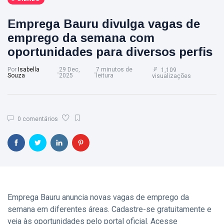
Eventos
(128)
Emprega Bauru divulga vagas de
Empresas
(60)
emprego da semana com
Empregos
(56)
oportunidades para diversos perfis
Por
Isabella
29 Dec,
7 minutos de
1,109
Souza
2025
leitura
visualizações
�
Última
postagem
0 comentários
CIDADE
Sedecon e
Instituto
Federal de
06
140
Bauru Estão
Aug,
visualizações
2026
com
Inscrições
CIDADE
Abertas para
Emprega Bauru anuncia novas vagas de emprego da
Cursos
Sedecon Realiza
semana em diferentes áreas. Cadastre-se gratuitamente e
Gratuitos de
Palestra de
veja às oportunidades pelo portal oficial. Acesse