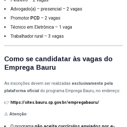
Bauru
Advogado(a) – presencial – 2 vagas
Secretaria De Cultura Bauru
Promotor
PCD
– 2 vagas
Técnico em Eletrônica – 1 vaga
Cit Bauru
Trabalhador rural – 3 vagas
Oportunidades De Trabalho Bauru
Cultura Em Bauru
Como se candidatar às vagas do
Emprega Bauru
As inscrições devem ser realizadas
exclusivamente pela
plataforma oficial
do programa Emprega Bauru, no endereço:
👉
https://sites.bauru.sp.gov.br/empregabauru/
⚠️
Atenção:
O programa
não aceita currículos enviados por e-