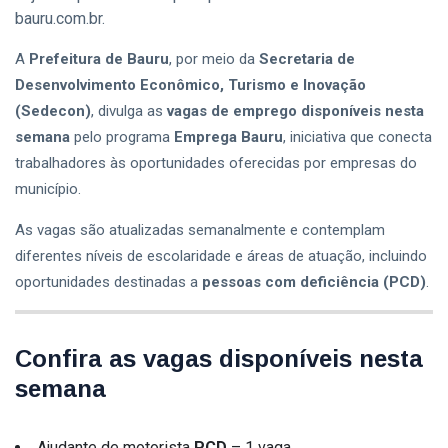
Informática e
Empoderamento
06 Aug,
122
bauru.com.br.
Espanhol; Veja
Feminino no
2026
visualizações
Como
Agosto Lilás
Participar
A
Prefeitura de Bauru
, por meio da
Secretaria de
com Inscrições
CIDADE
Até Sexta-Feira
Desenvolvimento Econômico, Turismo e Inovação
Bauru
(7); Garanta Sua
(Sedecon)
, divulga as
vagas de emprego disponíveis nesta
Promove
Vaga
Campanha de
semana
pelo programa
Emprega Bauru
, iniciativa que conecta
06
137
Multivacinação
Aug,
visualizações
2026
trabalhadores às oportunidades oferecidas por empresas do
Durante o Mês
município.
de Agosto;
CIDADE
Veja Postos,
Horários e
As vagas são atualizadas semanalmente e contemplam
Programa
Vacinas
‘Amigo
diferentes níveis de escolaridade e áreas de atuação, incluindo
Disponíveis
Caramelo’
06
136
oportunidades destinadas a
pessoas com deficiência (PCD)
.
Abre
Aug,
visualizações
2026
Inscrições
para
CIDADE
Castração
Confira as vagas disponíveis nesta
Gratuita de
Inscrições
Animais no
semana
para o
Parque Santa
Concurso
06
110
Edwirges em
‘Miss e Mister
Aug,
visualizações
2026
Bauru; Veja
60+’ Bauru
Ajudante de motorista
PCD
– 1 vaga