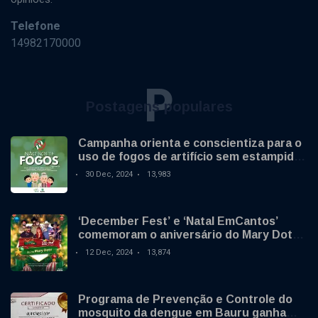
Telefone
14982170000
P
Postagens populares
Campanha orienta e conscientiza para o
uso de fogos de artifício sem estampido
no final de ano
30 Dec, 2024
13,983
‘December Fest’ e ‘Natal EmCantos’
comemoram o aniversário do Mary Dota
neste sábado
12 Dec, 2024
13,874
Programa de Prevenção e Controle do
mosquito da dengue em Bauru ganha