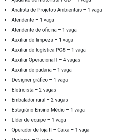
Como
2026
Participar
Analista de Projetos Ambientais – 1 vaga
CIDADE
Encerram
Nesta Sexta-
WorkCafé
Atendente – 1 vaga
Feira (7); Veja
Bauru recebe
Como
Atendente de oficina – 1 vaga
evento
03
126
Participar
gratuito
Aug,
visualizações
2026
Auxiliar de limpeza – 1 vaga
exclusivo
sobre milhas e
Auxiliar de logística
PCS
– 1 vaga
T
acúmulo de
Tags
pontos
Auxiliar Operacional I – 4 vagas
Auxiliar de padaria – 1 vaga
Sedecon Bauru
Designer gráfico – 1 vaga
Eletricista – 2 vagas
Prefeitura De Bauru
Embalador rural – 2 vagas
Vagas De Emprego Bauru
Estagiário Ensino Médio – 1 vaga
Emprega Bauru
Líder de equipe – 1 vaga
Operador de loja II – Caixa – 1 vaga
Empregos Bauru
Pedreiro – 2 vagas