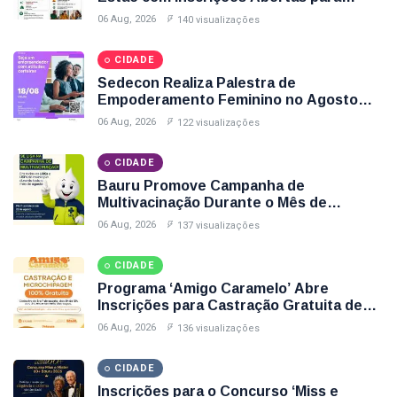
Cursos Gratuitos de Informática e
06 Aug, 2026
140 visualizações
Espanhol; Veja Como Participar
CIDADE
Sedecon Realiza Palestra de
Empoderamento Feminino no Agosto
Lilás com Inscrições Até Sexta-Feira (7);
06 Aug, 2026
122 visualizações
Garanta Sua Vaga
CIDADE
Bauru Promove Campanha de
Multivacinação Durante o Mês de
Agosto; Veja Postos, Horários e Vacinas
06 Aug, 2026
137 visualizações
Disponíveis
CIDADE
Programa ‘Amigo Caramelo’ Abre
Inscrições para Castração Gratuita de
Animais no Parque Santa Edwirges em
06 Aug, 2026
136 visualizações
Bauru; Veja Como Participar
CIDADE
Inscrições para o Concurso ‘Miss e