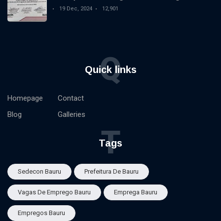
destaque nacional
19 Dec, 2024
12,901
Q
Quick links
Homepage
Contact
Blog
Galleries
T
Tags
Sedecon Bauru
Prefeitura De Bauru
Vagas De Emprego Bauru
Emprega Bauru
Empregos Bauru