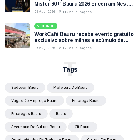
Mister 60+’ Bauru 2026 Encerram Nesta
Sexta-Feira (7); Veja Como Participar
06 Aug, 2026
110 visualizações
CIDADE
WorkCafé Bauru recebe evento gratuito
exclusivo sobre milhas e acúmulo de
pontos
03 Aug, 2026
126 visualizações
T
Tags
Sedecon Bauru
Prefeitura De Bauru
Vagas De Emprego Bauru
Emprega Bauru
Empregos Bauru
Bauru
Secretaria De Cultura Bauru
Cit Bauru
Oportunidades De Trabalho Bauru
Cultura Em Bauru