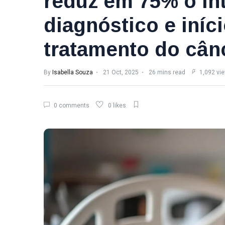
reduz em 75% o int
diagnóstico e iníc
tratamento do câ
By
Isabella Souza
21 Oct, 2025
26 mins read
1,092 vi
0 comments
0 likes