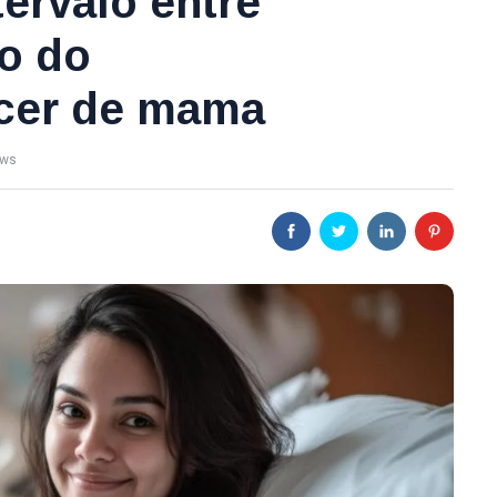
ervalo entre
io do
ncer de mama
ews